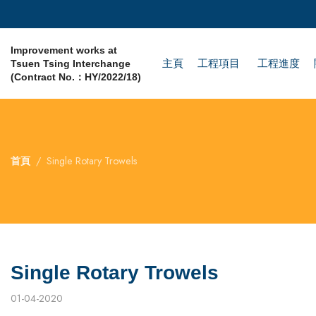
Improvement works at
主頁
工程項目
工程進度
Tsuen Tsing Interchange
(Contract No.：HY/2022/18)
首頁
Single Rotary Trowels
Single Rotary Trowels
01-04-2020